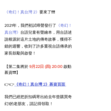
《奇幻！真台灣 2》
要來了❗❗❗
2021年，我們初試啼聲發行了
《奇幻！
真台灣》
台語兒童有聲繪本，用台語述
說根源於這片土地的傳奇故事，獲得不
錯的迴響，收到了許多重視台語傳承的
家長鼓勵與啟發！
【第二集將於 
9月22日 (四) 20:00
 啟動
募資❗❗❗】
👉👉
《奇幻！真台灣 2》募資頁面
我們已經把折扣碼寄出給去年曾購買奇
幻1的老朋友，請記得領取！