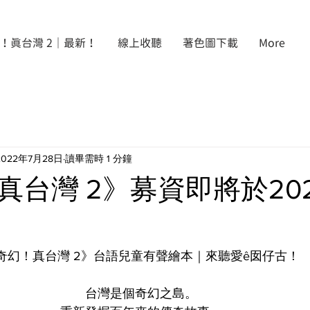
！真台灣 2｜最新！
線上收聽
著色圖下載
More
2022年7月28日
讀畢需時 1 分鐘
真台灣 2》募資即將於20
奇幻！真台灣 2》台語兒童有聲繪本｜來聽愛ê囡仔古！
台灣是個奇幻之島。