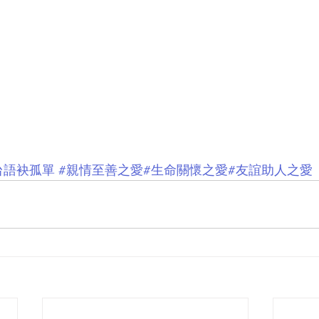
台語袂孤單
#親情至善之愛
#生命關懷之愛
#友誼助人之愛