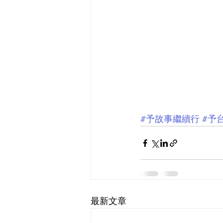
#予故事繼續行
#予
最新文章