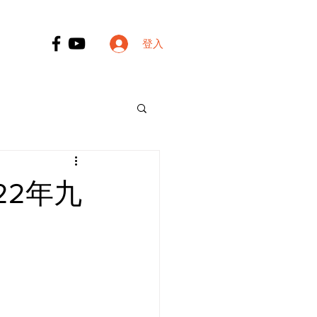
登入
22年九